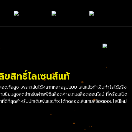
ขสิทธิ์ไลเซนส์แท้
ปลอดภัยสูง เพราะเล่นได้หลากหลายรูปแบบ เล่นแล้วทำเงินกำไรได้จริง
วามนิยมสูงสุดสำหรับค่ายพีซีสล็อตค่ายเกมสล็อตออนไลน์ ที่พร้อมเปิด
ที่ดีที่สุดสำหรับนักเดิมพันและที่จะได้ทดลองเล่นเกมสล็อตออนไลน์ใหม่